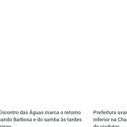
Encontro das Águas marca o retorno
Prefeitura av
ando Barbosa e do samba às tardes
inferior na Ch
mingo
de viadutos