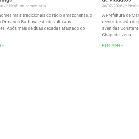
26
Nenhum comentário
30/07/2026
Nenhu
omes mais tradicionais do rádio amazonense, o
A Prefeitura de Ma
ta Ormando Barbosa está de volta aos
reestruturação da 
es. Após mais de duas décadas afastado do
avenidas Constanti
Chapada, zona
e »
Read More »