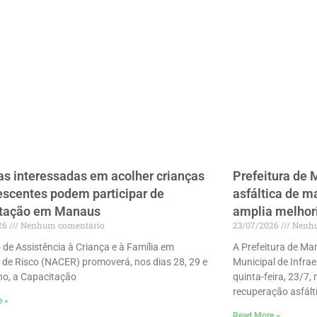
as interessadas em acolher crianças
Prefeitura de 
escentes podem participar de
asfáltica de m
itação em Manaus
amplia melhor
26
Nenhum comentário
23/07/2026
Nenhu
 de Assistência à Criança e à Família em
A Prefeitura de Ma
 de Risco (NACER) promoverá, nos dias 28, 29 e
Municipal de Infrae
lho, a Capacitação
quinta-feira, 23/7,
recuperação asfálti
e »
Read More »