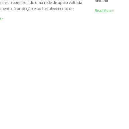
história
 vem construindo uma rede de apoio voltada
imento, à proteção e ao fortalecimento de
Read More »
e »