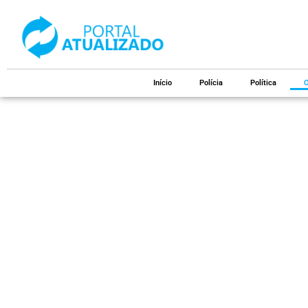
Início
Polícia
Política
C