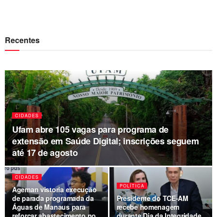
Recentes
CIDADES
Ufam abre 105 vagas para programa de
extensão em Saúde Digital; inscrições seguem
até 17 de agosto
CIDADES
POLÍTICA
Ageman vistoria execução
de parada programada da
Presidente do TCE-AM
Águas de Manaus para
recebe homenagem
reforçar abastecimento no
durante Dia da Integridade