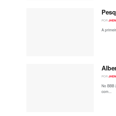
Pesq
POR
JHEN
A primei
Albe
POR
JHEN
No BBB 2
com...