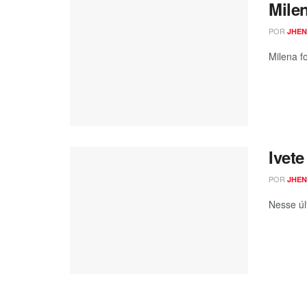
Mile
POR
JHEN
Milena f
Ivet
POR
JHEN
Nesse úl