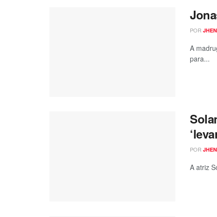
Jona
POR
JHEN
A madrug
para...
Sola
‘leva
POR
JHEN
A atriz 