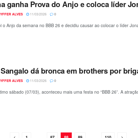
na ganha Prova do Anjo e coloca líder J
11/03/2026
YFFER ALVES
0
oi o Anjo da semana no BBB 26 e decidiu causar ao colocar o líder Jon
e Sangalo dá bronca em brothers por brig
11/03/2026
YFFER ALVES
0
timo sábado (07/03), aconteceu mais uma festa no “BBB 26”. A atração 
1
…
87
88
89
…
110