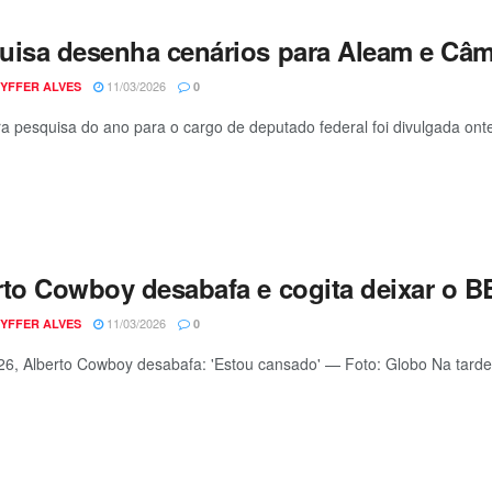
uisa desenha cenários para Aleam e Câm
11/03/2026
YFFER ALVES
0
ra pesquisa do ano para o cargo de deputado federal foi divulgada ont
rto Cowboy desabafa e cogita deixar o B
11/03/2026
YFFER ALVES
0
6, Alberto Cowboy desabafa: 'Estou cansado' — Foto: Globo Na tarde 