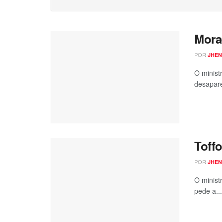
Mora
POR
JHEN
O minist
desapare
Toffo
POR
JHEN
O minist
pede a...