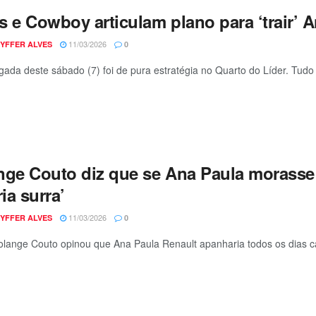
s e Cowboy articulam plano para ‘trair’ 
11/03/2026
YFFER ALVES
0
ada deste sábado (7) foi de pura estratégia no Quarto do Líder. Tu
nge Couto diz que se Ana Paula morasse 
ria surra’
11/03/2026
YFFER ALVES
0
Solange Couto opinou que Ana Paula Renault apanharia todos os dias 