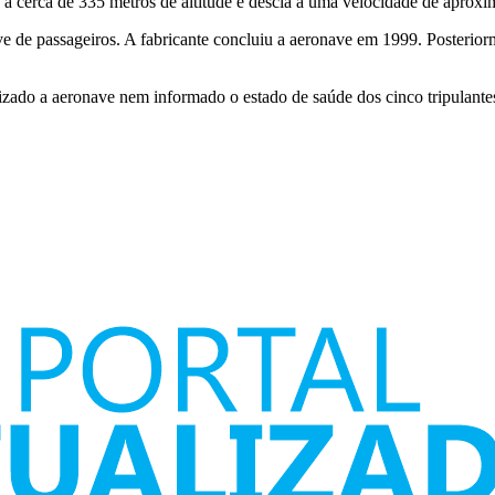
va a cerca de 335 metros de altitude e descia a uma velocidade de apro
e passageiros. A fabricante concluiu a aeronave em 1999. Posteriorme
lizado a aeronave nem informado o estado de saúde dos cinco tripulante