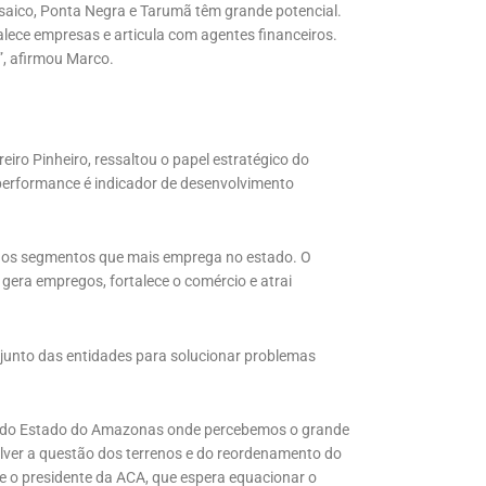
saico, Ponta Negra e Tarumã têm grande potencial.
alece empresas e articula com agentes financeiros.
”, afirmou Marco.
ro Pinheiro, ressaltou o papel estratégico do
performance é indicador de desenvolvimento
 dos segmentos que mais emprega no estado. O
gera empregos, fortalece o comércio e atrai
njunto das entidades para solucionar problemas
o do Estado do Amazonas onde percebemos o grande
lver a questão dos terrenos e do reordenamento do
se o presidente da ACA, que espera equacionar o