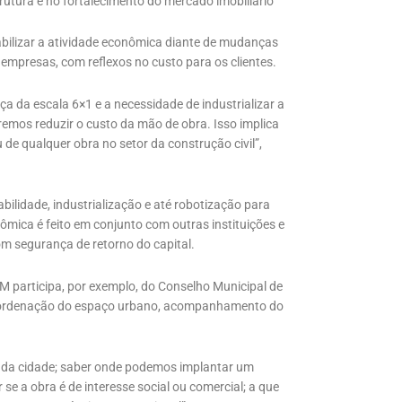
utura e no fortalecimento do mercado imobiliário
abilizar a atividade econômica diante de mudanças
empresas, com reflexos no custo para os clientes.
 da escala 6×1 e a necessidade de industrializar a
remos reduzir o custo da mão de obra. Isso implica
de qualquer obra no setor da construção civil”,
ilidade, industrialização e até robotização para
mica é feito em conjunto com outras instituições e
com segurança de retorno do capital.
M participa, por exemplo, do Conselho Municipal de
 ordenação do espaço urbano, acompanhamento do
 da cidade; saber onde podemos implantar um
e a obra é de interesse social ou comercial; a que