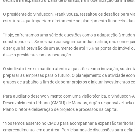
decisiva na expansão urbana de Manaus, na modernização da infraestr
O presidente do Sinduscon, Frank Souza, ressaltou os desafios para vi
estruturais que impactam diretamente no planejamento financeiro das 
“Hoje, enfrentamos uma série de questões como a adaptação à mudança
construção civil. Se nós não conseguirmos industrializar, não consegui
dizer que há previsão de um aumento de até 15% na ponta do imóvel ou 
disse o presidente com preocupação.
O sindicato tem se mantido atento a questões como inovação, sustentab
preparar as empresas para o futuro. O planejamento da atividade econô
grupos de trabalho a fim de elaborar projetos e injetar investimentos 
Para auxiliar o desenvolvimento com uma visão técnica, o Sinduscon-A
Desenvolvimento Urbano (CMDU) de Manaus, órgão responsável pela
Plano Diretor e deliberação de projetos e processos na capital.
“Nós temos assento no CMDU para acompanhar a expansão territorial
empreendimento, em que área. Participamos de discussões para definir s