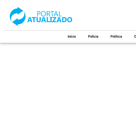
Início
Polícia
Política
C