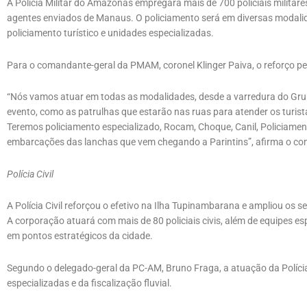
A Polícia Militar do Amazonas empregará mais de 700 policiais milita
agentes enviados de Manaus. O policiamento será em diversas modali
policiamento turístico e unidades especializadas.
Para o comandante-geral da PMAM, coronel Klinger Paiva, o reforço per
“Nós vamos atuar em todas as modalidades, desde a varredura do Grupam
evento, como as patrulhas que estarão nas ruas para atender os turista
Teremos policiamento especializado, Rocam, Choque, Canil, Policiamen
embarcações das lanchas que vem chegando a Parintins”, afirma o 
Polícia Civil
A Polícia Civil reforçou o efetivo na Ilha Tupinambarana e ampliou os s
A corporação atuará com mais de 80 policiais civis, além de equipes e
em pontos estratégicos da cidade.
Segundo o delegado-geral da PC-AM, Bruno Fraga, a atuação da Polícia
especializadas e da fiscalização fluvial.