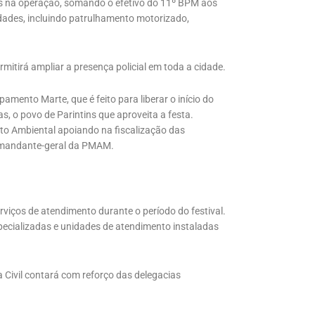
res na operação, somando o efetivo do 11º BPM aos
dades, incluindo patrulhamento motorizado,
mitirá ampliar a presença policial em toda a cidade.
ento Marte, que é feito para liberar o início do
s, o povo de Parintins que aproveita a festa.
to Ambiental apoiando na fiscalização das
comandante-geral da PMAM.
erviços de atendimento durante o período do festival.
specializadas e unidades de atendimento instaladas
 Civil contará com reforço das delegacias