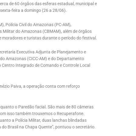
cerca de 60 órgãos das esferas estadual, municipal e
 sexta-feira a domingo (26 a 28/06).
), Polícia Civil do Amazonas (PC-AM),
ros Militar do Amazonas (CBMAM), além de órgãos
 moradores e turistas durante o período do festival.
cretaria Executiva Adjunta de Planejamento e
le do Amazonas (CICC-AM) e do Departamento
do Centro Integrado de Comando e Controle Local
nézio Paiva, a operação conta com reforço
 quanto o Paredão facial. São mais de 80 câmeras
 com isso também trouxemos o Recuperafone.
uanto a Polícia Militar, duas lanchas blindadas
do Brasil na Chapa Quente”, pontuou o secretário.