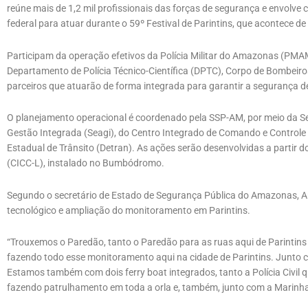
reúne mais de 1,2 mil profissionais das forças de segurança e envolve 
federal para atuar durante o 59º Festival de Parintins, que acontece de
Participam da operação efetivos da Polícia Militar do Amazonas (PMAM
Departamento de Polícia Técnico-Científica (DPTC), Corpo de Bombei
parceiros que atuarão de forma integrada para garantir a segurança de
O planejamento operacional é coordenado pela SSP-AM, por meio da Se
Gestão Integrada (Seagi), do Centro Integrado de Comando e Contro
Estadual de Trânsito (Detran). As ações serão desenvolvidas a partir 
(CICC-L), instalado no Bumbódromo.
Segundo o secretário de Estado de Segurança Pública do Amazonas, A
tecnológico e ampliação do monitoramento em Parintins.
“Trouxemos o Paredão, tanto o Paredão para as ruas aqui de Parintins
fazendo todo esse monitoramento aqui na cidade de Parintins. Junto
Estamos também com dois ferry boat integrados, tanto a Polícia Civil q
fazendo patrulhamento em toda a orla e, também, junto com a Marinha 