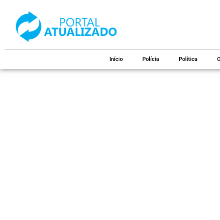
Início
Polícia
Política
C