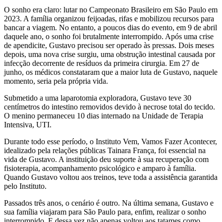
O sonho era claro: lutar no Campeonato Brasileiro em São Paulo em
2023. A família organizou feijoadas, rifas e mobilizou recursos para
bancar a viagem. No entanto, a poucos dias do evento, em 9 de abril
daquele ano, o sonho foi brutalmente interrompido. Após uma crise
de apendicite, Gustavo precisou ser operado às pressas. Dois meses
depois, uma nova crise surgiu, uma obstrução intestinal causada por
infecção decorrente de resíduos da primeira cirurgia. Em 27 de
junho, os médicos constataram que a maior luta de Gustavo, naquele
momento, seria pela própria vida.
Submetido a uma laparotomia exploradora, Gustavo teve 30
centímetros do intestino removidos devido à necrose total do tecido.
O menino permaneceu 10 dias internado na Unidade de Terapia
Intensiva, UTI.
Durante todo esse período, o Instituto Vem, Vamos Fazer Acontecer,
idealizado pela relações públicas Tainara França, foi essencial na
vida de Gustavo. A instituição deu suporte à sua recuperação com
fisioterapia, acompanhamento psicológico e amparo à família.
Quando Gustavo voltou aos treinos, teve toda a assistência garantida
pelo Instituto.
Passados três anos, o cenário é outro. Na última semana, Gustavo e
sua família viajaram para São Paulo para, enfim, realizar o sonho
interrompido. E dessa vez não apenas voltou aos tatames como