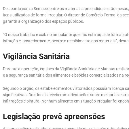
De acordo com a Semacc, entre os materiais apreendidos estão mesas, 
itens utilizados de forma irregular. O diretor de Comércio Formal da sec
garantir a organização dos espaços públicos.
“O nosso trabalho é coibir o ambulante que não está aqui de forma aut
infração e, posteriormente, ocorre o recolhimento dos materiais”, dest
Vigilância Sanitária
Durante a operação, equipes da Vigilância Sanitária de Manaus realiza
e a segurança sanitária dos alimentos e bebidas comercializados na re
Segundo o órgão, os estabelecimentos vistoriados possuíam licença sa
significativas. Dois locais receberam orientações sobre melhorias estr
infiltrações e pintura. Nenhum alimento em situação irregular foi enco
Legislação prevê apreensões
As apreensões realizadas possuem respaldo na legislação urbanística