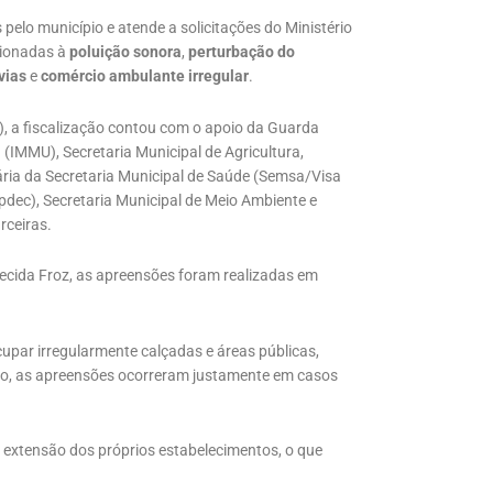
elo município e atende a solicitações do Ministério
cionadas à
poluição sonora
,
perturbação do
vias
e
comércio ambulante irregular
.
), a fiscalização contou com o apoio da Guarda
(IMMU), Secretaria Municipal de Agricultura,
ária da Secretaria Municipal de Saúde (Semsa/Visa
epdec), Secretaria Municipal de Meio Ambiente e
rceiras.
recida Froz, as apreensões foram realizadas em
upar irregularmente calçadas e áreas públicas,
ão, as apreensões ocorreram justamente em casos
 extensão dos próprios estabelecimentos, o que