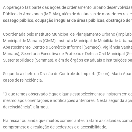
A operação faz parte das ações de ordenamento urbano desenvolvidas p
Público do Amazonas (MP-AM), além de denúncias de moradores rela
sossego público
,
ocupação irregular de áreas públicas
,
obstrução de 
Coordenada pelo Instituto Municipal de Planejamento Urbano (Implurb
Municipal de Manaus (GMM), Instituto Municipal de Mobilidade Urbana 
Abastecimento, Centro e Comércio Informal (Semacc), Vigilância Sanit
Manaus), Secretaria Executiva de Proteção e Defesa Civil Municipal (S
Sustentabilidade (Semmas), além de órgãos estaduais e instituições pa
Segundo a chefe da Divisão de Controle do Implurb (Dicon), Maria Apa
casos de reincidência.
“O que temos observado é que alguns estabelecimentos insistem em oc
mesmo após orientações e notificações anteriores. Nesta segunda aç
de reincidência”, afirmou.
Ela ressaltou ainda que muitos comerciantes tratam as calçadas como
compromete a circulação de pedestres e a acessibilidade.