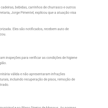
cadeiras, bebidas, carrinhos de churrasco e outros
retaria, Jorge Pimentel, explicou que a atuação visa
orizada. Eles são notificados, recebem auto de
acou.
ram inspeções para verificar as condições de higiene
gião.
nitária válida e não apresentaram infrações
uturais, incluindo recuperação de pisos, remoção de
ntrado.
 municipal e no Plano Diretor de Manaus. As normas