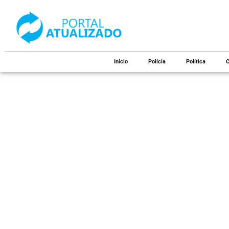
Início
Polícia
Política
C