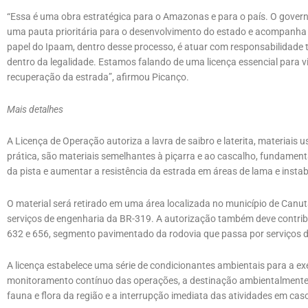
“Essa é uma obra estratégica para o Amazonas e para o país. O gove
uma pauta prioritária para o desenvolvimento do estado e acompanha 
papel do Ipaam, dentro desse processo, é atuar com responsabilidade
dentro da legalidade. Estamos falando de uma licença essencial para vi
recuperação da estrada”, afirmou Picanço.
Mais detalhes
A Licença de Operação autoriza a lavra de saibro e laterita, materiais
prática, são materiais semelhantes à piçarra e ao cascalho, fundament
da pista e aumentar a resistência da estrada em áreas de lama e instab
O material será retirado em uma área localizada no município de Canu
serviços de engenharia da BR-319. A autorização também deve contribu
632 e 656, segmento pavimentado da rodovia que passa por serviços 
A licença estabelece uma série de condicionantes ambientais para a ex
monitoramento contínuo das operações, a destinação ambientalmente
fauna e flora da região e a interrupção imediata das atividades em caso