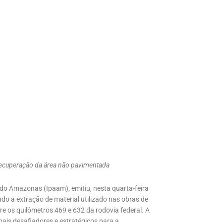
 recuperação da área não pavimentada
do Amazonas (Ipaam), emitiu, nesta quarta-feira
do a extração de material utilizado nas obras de
 os quilômetros 469 e 632 da rodovia federal. A
ais desafiadores e estratégicos para a