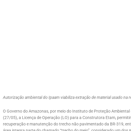
Autorização ambiental do Ipaam viabiliza extração de material usado na
O Governo do Amazonas, por meio do Instituto de Proteção Ambiental 
(27/05), a Licença de Operação (LO) para a Construtora Etam, permitin
recuperação e manutenção do trecho não pavimentado da BR-319, entre
área integra parte do chamado “trecho do meio”, considerado um dos m