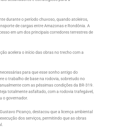
ente durante o período chuvoso, quando atoleiros,
 transporte de cargas entre Amazonas e Rondônia. A
cesso em um dos principais corredores terrestres de
ão acelera o início das obras no trecho com a
necessárias para que esse sonho antigo do
re o trabalho de base na rodovia, sobretudo no
m anualmente com as péssimas condições da BR-319.
eja totalmente asfaltado, com a rodovia trafegável,
u o governador.
 Gustavo Picanço, destacou que a licença ambiental
a execução dos serviços, permitindo que as obras
l.