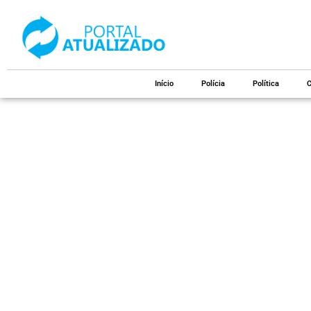
Início
Polícia
Política
C