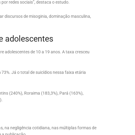
por redes sociais”, destaca o estudo.
ar discursos de misoginia, dominação masculina,
re adolescentes
re adolescentes de 10 a 19 anos. A taxa cresceu
%. Já o total de suicídios nessa faixa etária
ntins (240%), Roraima (183,3%), Pará (163%),
).
s, na negligência cotidiana, nas múltiplas formas de
e a publicação.