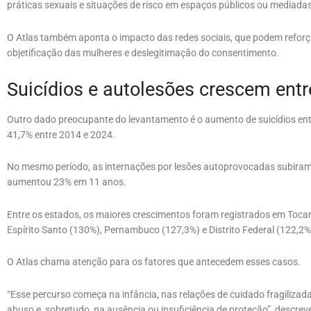
práticas sexuais e situações de risco em espaços públicos ou mediadas 
O Atlas também aponta o impacto das redes sociais, que podem reforç
objetificação das mulheres e deslegitimação do consentimento.
Suicídios e autolesões crescem ent
Outro dado preocupante do levantamento é o aumento de suicídios ent
41,7% entre 2014 e 2024.
No mesmo período, as internações por lesões autoprovocadas subiram 73
aumentou 23% em 11 anos.
Entre os estados, os maiores crescimentos foram registrados em Toca
Espírito Santo (130%), Pernambuco (127,3%) e Distrito Federal (122,2%
O Atlas chama atenção para os fatores que antecedem esses casos.
“Esse percurso começa na infância, nas relações de cuidado fragilizada
abuso e, sobretudo, na ausência ou insuficiência de proteção”, descrev