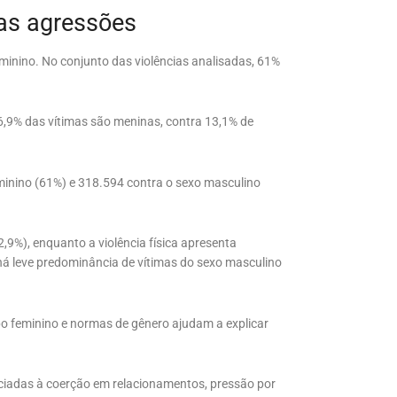
as agressões
minino. No conjunto das violências analisadas, 61%
 86,9% das vítimas são meninas, contra 13,1% de
minino (61%) e 318.594 contra o sexo masculino
2,9%), enquanto a violência física apresenta
 há leve predominância de vítimas do sexo masculino
po feminino e normas de gênero ajudam a explicar
ociadas à coerção em relacionamentos, pressão por