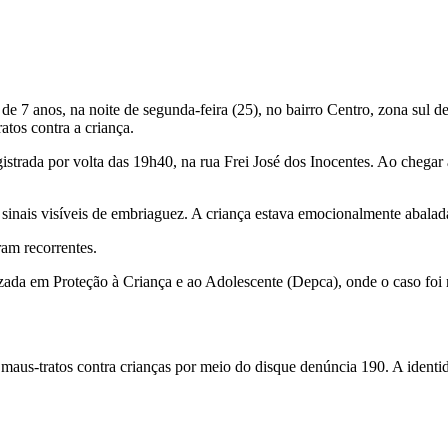
 7 anos, na noite de segunda-feira (25), no bairro Centro, zona sul de 
tos contra a criança.
trada por volta das 19h40, na rua Frei José dos Inocentes. Ao chegar a
nais visíveis de embriaguez. A criança estava emocionalmente abalada
ram recorrentes.
zada em Proteção à Criança e ao Adolescente (Depca), onde o caso foi r
e maus-tratos contra crianças por meio do disque denúncia 190. A identi