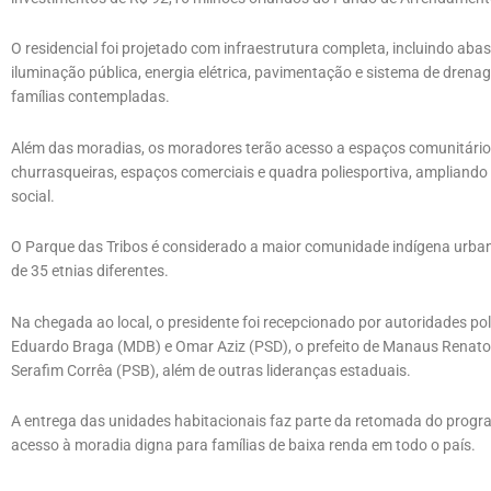
O residencial foi projetado com infraestrutura completa, incluindo ab
iluminação pública, energia elétrica, pavimentação e sistema de drena
famílias contempladas.
Além das moradias, os moradores terão acesso a espaços comunitários e
churrasqueiras, espaços comerciais e quadra poliesportiva, ampliando
social.
O Parque das Tribos é considerado a maior comunidade indígena urban
de 35 etnias diferentes.
Na chegada ao local, o presidente foi recepcionado por autoridades po
Eduardo Braga (MDB) e Omar Aziz (PSD), o prefeito de Manaus Renato
Serafim Corrêa (PSB), além de outras lideranças estaduais.
A entrega das unidades habitacionais faz parte da retomada do progr
acesso à moradia digna para famílias de baixa renda em todo o país.