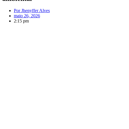
Por
Jhenyffer Alves
maio 26, 2026
2:15 pm