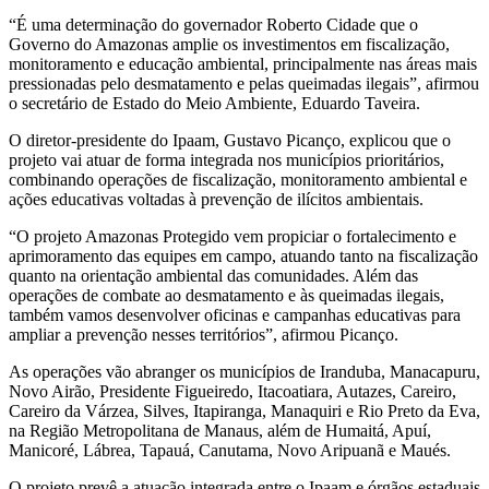
“É uma determinação do governador Roberto Cidade que o
Governo do Amazonas amplie os investimentos em fiscalização,
monitoramento e educação ambiental, principalmente nas áreas mais
pressionadas pelo desmatamento e pelas queimadas ilegais”, afirmou
o secretário de Estado do Meio Ambiente, Eduardo Taveira.
O diretor-presidente do Ipaam, Gustavo Picanço, explicou que o
projeto vai atuar de forma integrada nos municípios prioritários,
combinando operações de fiscalização, monitoramento ambiental e
ações educativas voltadas à prevenção de ilícitos ambientais.
“O projeto Amazonas Protegido vem propiciar o fortalecimento e
aprimoramento das equipes em campo, atuando tanto na fiscalização
quanto na orientação ambiental das comunidades. Além das
operações de combate ao desmatamento e às queimadas ilegais,
também vamos desenvolver oficinas e campanhas educativas para
ampliar a prevenção nesses territórios”, afirmou Picanço.
As operações vão abranger os municípios de Iranduba, Manacapuru,
Novo Airão, Presidente Figueiredo, Itacoatiara, Autazes, Careiro,
Careiro da Várzea, Silves, Itapiranga, Manaquiri e Rio Preto da Eva,
na Região Metropolitana de Manaus, além de Humaitá, Apuí,
Manicoré, Lábrea, Tapauá, Canutama, Novo Aripuanã e Maués.
O projeto prevê a atuação integrada entre o Ipaam e órgãos estaduais