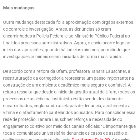
Mais mudanças
Outra mudança destacada foi a aproximação com órgãos externos
de controle e investigação. Antes, as denúncias só eram
encaminhadas à Polícia Federal e ao Ministério Público Federal ao
final dos processos administrativos. Agora, o envio ocorre logo no
início das apurações, quando há indícios mínimos, permitindo que
investigações criminais sejam iniciadas de forma mais rápida.
De acordo com a reitora da Ufam, professora Tanara Lauschner, a
reestruturação da corregedoria representa um passo importante na
construção de um ambiente acadêmico mais seguro e confiável. A
reitora ressalta que desde o início da gestão atual da Ufam, todos os
processos de assédio na instituição estão sendo devidamente
encaminhados, englobando as etapas de denúncia, acolhimento à
vítima e o afastamento cautelar dos acusados. Para consolidar essa
rede de proteção, Tanara Lauschner reforça a necessidade do
engajamento coletivo por meio dos canais oficiais: “É importante que
toda a comunidade universitária denuncie os casos de assédio e
violência sexual na instituição, pela
Plataforma Fala.BR
. Só assim