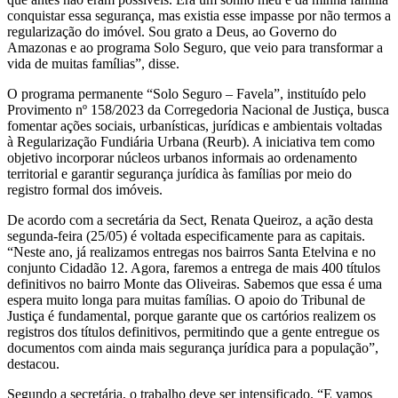
conquistar essa segurança, mas existia esse impasse por não termos a
regularização do imóvel. Sou grato a Deus, ao Governo do
Amazonas e ao programa Solo Seguro, que veio para transformar a
vida de muitas famílias”, disse.
O programa permanente “Solo Seguro – Favela”, instituído pelo
Provimento nº 158/2023 da Corregedoria Nacional de Justiça, busca
fomentar ações sociais, urbanísticas, jurídicas e ambientais voltadas
à Regularização Fundiária Urbana (Reurb). A iniciativa tem como
objetivo incorporar núcleos urbanos informais ao ordenamento
territorial e garantir segurança jurídica às famílias por meio do
registro formal dos imóveis.
De acordo com a secretária da Sect, Renata Queiroz, a ação desta
segunda-feira (25/05) é voltada especificamente para as capitais.
“Neste ano, já realizamos entregas nos bairros Santa Etelvina e no
conjunto Cidadão 12. Agora, faremos a entrega de mais 400 títulos
definitivos no bairro Monte das Oliveiras. Sabemos que essa é uma
espera muito longa para muitas famílias. O apoio do Tribunal de
Justiça é fundamental, porque garante que os cartórios realizem os
registros dos títulos definitivos, permitindo que a gente entregue os
documentos com ainda mais segurança jurídica para a população”,
destacou.
Segundo a secretária, o trabalho deve ser intensificado. “E vamos