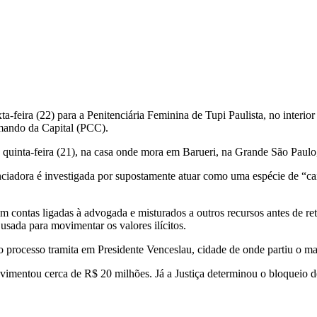
a-feira (22) para a Penitenciária Feminina de Tupi Paulista, no interio
mando da Capital (PCC).
 quinta-feira (21), na casa onde mora em Barueri, na Grande São Paulo
enciadora é investigada por supostamente atuar como uma espécie de “c
 contas ligadas à advogada e misturados a outros recursos antes de re
usada para movimentar os valores ilícitos.
 o processo tramita em Presidente Venceslau, cidade de onde partiu o m
imentou cerca de R$ 20 milhões. Já a Justiça determinou o bloqueio de