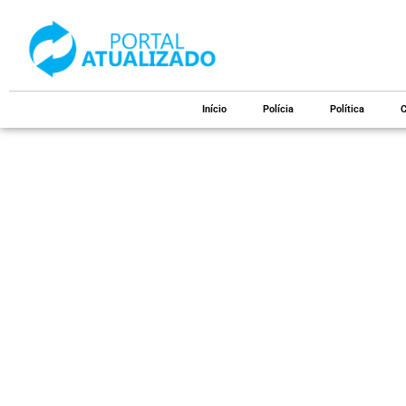
Início
Polícia
Política
C