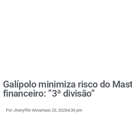
Galípolo minimiza risco do Mas
financeiro: “3ª divisão”
Por
Jhenyffer Alves
maio 20, 2026
4:36 pm