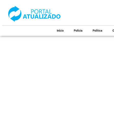
Início
Polícia
Política
C