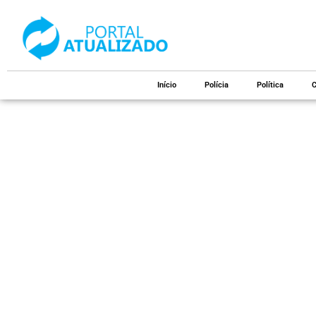
Início
Polícia
Política
C