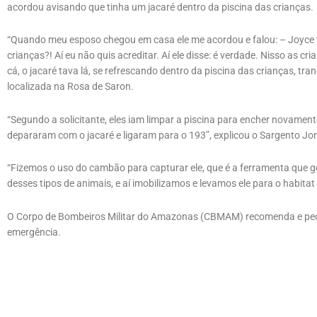
acordou avisando que tinha um jacaré dentro da piscina das crianças.
“Quando meu esposo chegou em casa ele me acordou e falou: – Joyce t
crianças?! Aí eu não quis acreditar. Aí ele disse: é verdade. Nisso as c
cá, o jacaré tava lá, se refrescando dentro da piscina das crianças, tran
localizada na Rosa de Saron.
“Segundo a solicitante, eles iam limpar a piscina para encher novament
depararam com o jacaré e ligaram para o 193”, explicou o Sargento Jo
“Fizemos o uso do cambão para capturar ele, que é a ferramenta que ge
desses tipos de animais, e aí imobilizamos e levamos ele para o habitat
O Corpo de Bombeiros Militar do Amazonas (CBMAM) recomenda e pede
emergência.