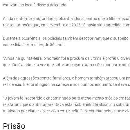
estavam no local”, disse a delegada.
Ainda conforme a autoridade policial, a idosa contou que o filho é usu
relatou também que, em dezembro de 2025, já havia sido agredida c
Durante a ocorrência, os policiais também descobriram que o suspeit
concedida à ex-mulher, de 36 anos.
“Ainda na quinta-feira, o homem foi a procura da vítima e proferiu div
que não é a primeira vez que sofre ameaças e agressões por parte do in
Além das agressões contra familiares, o homem também atacou um jo
residência. Ele foi atingido na cabeça e nos punhos enquanto tentava 
“O jovem foi socorrido e encaminhado para atendimento médico em ra
relataram que o autor aparentava estar sob efeito de álcool ou substâ
motivada por ciúmes excessivo em relação à ex-companheira, que é viz
Prisão