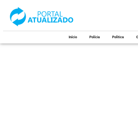
Início
Polícia
Política
C