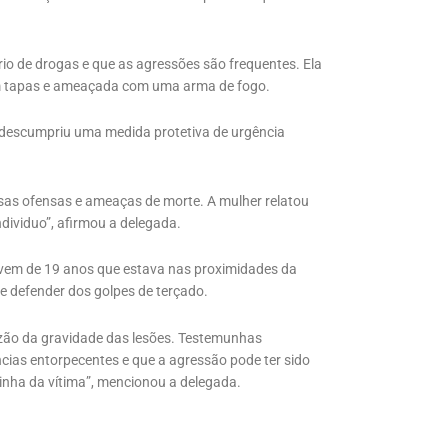
ário de drogas e que as agressões são frequentes. Ela
om tapas e ameaçada com uma arma de fogo.
o descumpriu uma medida protetiva de urgência
ersas ofensas e ameaças de morte. A mulher relatou
dividuo”, afirmou a delegada.
vem de 19 anos que estava nas proximidades da
se defender dos golpes de terçado.
zão da gravidade das lesões. Testemunhas
ncias entorpecentes e que a agressão pode ter sido
inha da vítima”, mencionou a delegada.