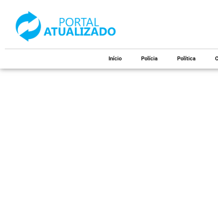
Início
Polícia
Política
C