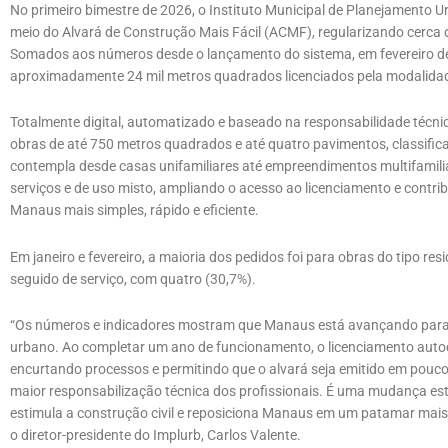
No primeiro bimestre de 2026, o Instituto Municipal de Planejamento 
meio do Alvará de Construção Mais Fácil (ACMF), regularizando cerca 
Somados aos números desde o lançamento do sistema, em fevereiro de 
aproximadamente 24 mil metros quadrados licenciados pela modalida
Totalmente digital, automatizado e baseado na responsabilidade técnic
obras de até 750 metros quadrados e até quatro pavimentos, classifi
contempla desde casas unifamiliares até empreendimentos multifamiliar
serviços e de uso misto, ampliando o acesso ao licenciamento e contri
Manaus mais simples, rápido e eficiente.
Em janeiro e fevereiro, a maioria dos pedidos foi para obras do tipo res
seguido de serviço, com quatro (30,7%).
“Os números e indicadores mostram que Manaus está avançando para 
urbano. Ao completar um ano de funcionamento, o licenciamento autod
encurtando processos e permitindo que o alvará seja emitido em pouco
maior responsabilização técnica dos profissionais. É uma mudança estr
estimula a construção civil e reposiciona Manaus em um patamar mais
o diretor-presidente do Implurb, Carlos Valente.