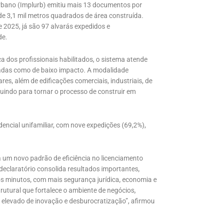
Urbano (Implurb) emitiu mais 13 documentos por
de 3,1 mil metros quadrados de área construída.
2025, já são 97 alvarás expedidos e
de.
a dos profissionais habilitados, o sistema atende
cadas como de baixo impacto. A modalidade
es, além de edificações comerciais, industriais, de
buindo para tornar o processo de construir em
idencial unifamiliar, com nove expedições (69,2%),
um novo padrão de eficiência no licenciamento
eclaratório consolida resultados importantes,
s minutos, com mais segurança jurídica, economia e
utural que fortalece o ambiente de negócios,
 elevado de inovação e desburocratização”, afirmou