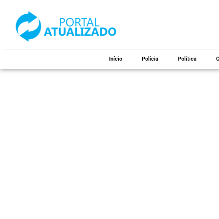
Início
Polícia
Política
C