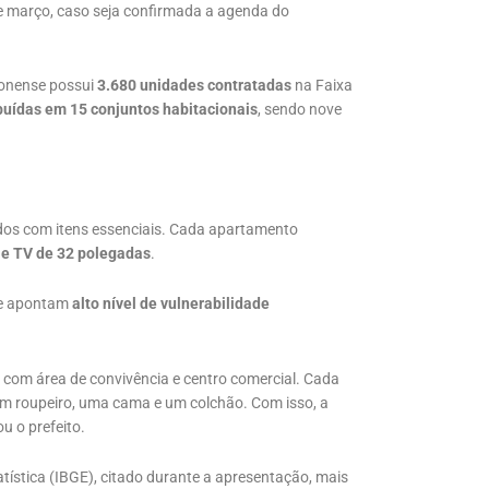
de março, caso seja confirmada a agenda do
zonense possui
3.680 unidades contratadas
na Faixa
buídas em 15 conjuntos habitacionais
, sendo nove
pados com itens essenciais. Cada apartamento
r e TV de 32 polegadas
.
que apontam
alto nível de vulnerabilidade
 com área de convivência e centro comercial. Cada
um roupeiro, uma cama e um colchão. Com isso, a
u o prefeito.
tística (IBGE), citado durante a apresentação, mais