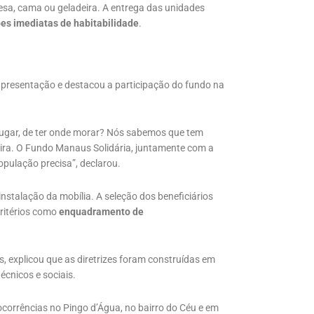
a, cama ou geladeira. A entrega das unidades
es imediatas de habitabilidade
.
apresentação e destacou a participação do fundo na
lugar, de ter onde morar? Nós sabemos que tem
eira. O Fundo Manaus Solidária, juntamente com a
população precisa”, declarou.
instalação da mobília. A seleção dos beneficiários
critérios como
enquadramento de
s, explicou que as diretrizes foram construídas em
écnicos e sociais.
ocorrências no Pingo d’Água, no bairro do Céu e em