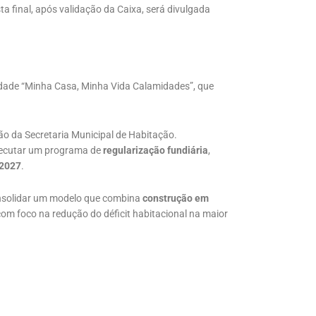
ista final, após validação da Caixa, será divulgada
ade “Minha Casa, Minha Vida Calamidades”, que
ção da Secretaria Municipal de Habitação.
executar um programa de
regularização fundiária
,
 2027
.
onsolidar um modelo que combina
construção em
 com foco na redução do déficit habitacional na maior