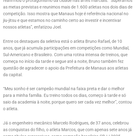
reafirmou o protagonismo da cidade nas artes marciais. “Superamos
as metas previstas e reunimos mais de 1.600 atletas nos dois dias de
competição. Isso mostra que Manaus hoje é referência nacional no
jiu-jitsu e que estamos no caminho certo ao investir e incentivar
nossos atletas”, enfatizou Joel.
Entre os destaques da seletiva está o atleta Bruno Rafael, de 10
anos, que já acumula participações em competições como Mundial,
Sul-Americano e Brasileiro. Com uma rotina intensa de treinos, que
começa no início da tarde e segue até a noite, Bruno também fez
questão de agradecer o apoio da Prefeitura de Manaus aos atletas
da capital.
“Meu sonho é ser campeão mundial na faixa preta e dar o melhor
para a minha família. Eu treino todos os dias, começo à tarde e só
saio da academia à noite, porque quero ser cada vez melhor”, contou
o atleta.
Já o engenheiro mecânico Marcelo Rodrigues, de 37 anos, celebrou
as conquistas do filho, o atleta Marcos, que com apenas sete anos já