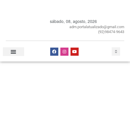
sábado, 08, agosto, 2026
adm.portalatualizado@gmail.com
(92)98474-9643
Especial Publicitário