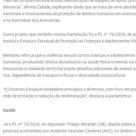
meio de campanhas educativas, identificação de equipes de apoio, pon
denúncia”, afirma Cidade, explicando ainda que se trata de uma abord
nacionais e internacionais de proteção de direitos humanos em evento
e no bem-estar dos brincantes.
Outro projeto que também iniciou tramitação foi o PL nº 76/2026, de 
institui o Estatuto Estadual de Proteção as Crianças e Adolescentes Ví
Menezes reforça que a violência sexual contra crianças e adolescentes
humanos, produzindo efeitos duradouros na saúde física e mental, na e
Amazonas a realidade territorial impõe desafios adicionais de acesso a
rios, dependência de transporte fluvial e diversidade sociocultural.
“O Estatuto Estadual estabelece princípios e diretrizes, com foco em 
rede de proteção e redução da revitimização”, destaca a parlamentar.
Saúde
Já o PL nº 74/2026, do deputado Thiago Abrahim (UB), dispõe sobre a 
pessoas acometidas por Acidente Vascular Cerebral (AVC), no âmbito 