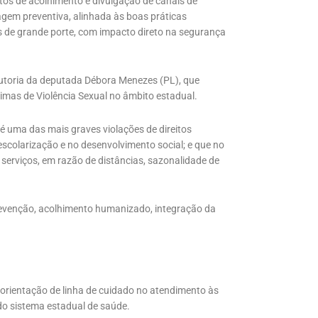
tos de acolhimento e divulgação de canais de
agem preventiva, alinhada às boas práticas
s de grande porte, com impacto direto na segurança
autoria da deputada Débora Menezes (PL), que
timas de Violência Sexual no âmbito estadual.
 é uma das mais graves violações de direitos
scolarização e no desenvolvimento social; e que no
 serviços, em razão de distâncias, sazonalidade de
prevenção, acolhimento humanizado, integração da
orientação de linha de cuidado no atendimento às
do sistema estadual de saúde.