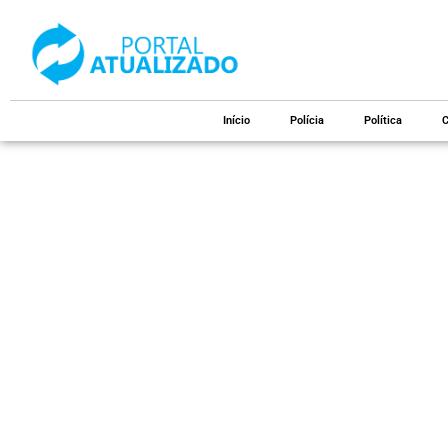
Início
Polícia
Política
C