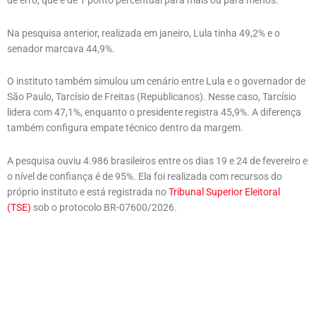
de erro, que é de 1 ponto percentual para mais ou para menos.
Na pesquisa anterior, realizada em janeiro, Lula tinha 49,2% e o
senador marcava 44,9%.
O instituto também simulou um cenário entre Lula e o governador de
São Paulo, Tarcísio de Freitas (Republicanos). Nesse caso, Tarcísio
lidera com 47,1%, enquanto o presidente registra 45,9%. A diferença
também configura empate técnico dentro da margem.
A pesquisa ouviu 4.986 brasileiros entre os dias 19 e 24 de fevereiro e
o nível de confiança é de 95%. Ela foi realizada com recursos do
próprio instituto e está registrada no
Tribunal Superior Eleitoral
(TSE)
sob o protocolo BR-07600/2026.