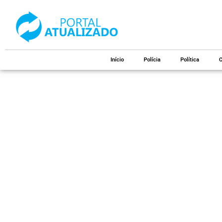
Início
Polícia
Política
C