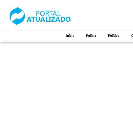
Início
Polícia
Política
C