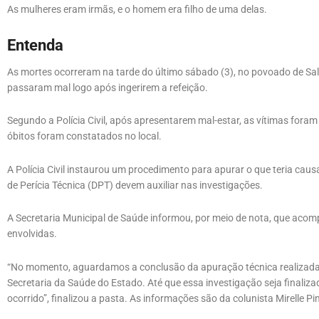
As mulheres eram irmãs, e o homem era filho de uma delas.
Entenda
As mortes ocorreram na tarde do último sábado (3), no povoado de Sa
passaram mal logo após ingerirem a refeição.
Segundo a Polícia Civil, após apresentarem mal-estar, as vítimas fo
óbitos foram constatados no local.
A Polícia Civil instaurou um procedimento para apurar o que teria ca
de Perícia Técnica (DPT) devem auxiliar nas investigações.
A Secretaria Municipal de Saúde informou, por meio de nota, que acom
envolvidas.
“No momento, aguardamos a conclusão da apuração técnica realizada
Secretaria da Saúde do Estado. Até que essa investigação seja finaliza
ocorrido”, finalizou a pasta. As informações são da colunista Mirelle Pi