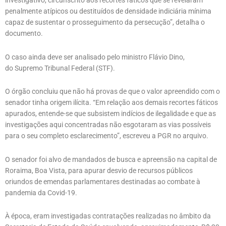
investigativo, circunscrito aos recortes fáticos que se revelaram
penalmente atípicos ou destituídos de densidade indiciária mínima
capaz de sustentar o prosseguimento da persecução”, detalha o
documento.
O caso ainda deve ser analisado pelo ministro Flávio Dino,
do Supremo Tribunal Federal (STF).
O órgão concluiu que não há provas de que o valor apreendido com o
senador tinha origem ilícita. “Em relação aos demais recortes fáticos
apurados, entende-se que subsistem indícios de ilegalidade e que as
investigações aqui concentradas não esgotaram as vias possíveis
para o seu completo esclarecimento”, escreveu a PGR no arquivo.
O senador foi alvo de mandados de busca e apreensão na capital de
Roraima, Boa Vista, para apurar desvio de recursos públicos
oriundos de emendas parlamentares destinadas ao combate à
pandemia da Covid-19.
À época, eram investigadas contratações realizadas no âmbito da