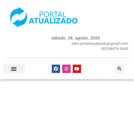
sábado, 08, agosto, 2026
adm.portalatualizado@gmail.com
(92)98474-9643
Especial Publicitário