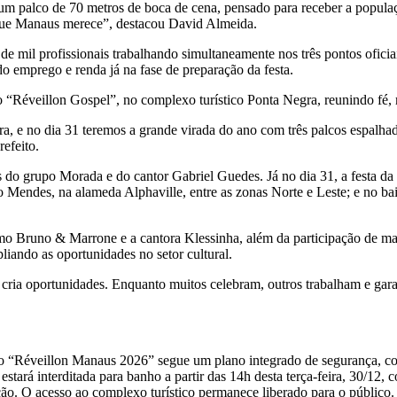
 palco de 70 metros de boca de cena, pensado para receber a populaç
 que Manaus merece”, destacou David Almeida.
l profissionais trabalhando simultaneamente nos três pontos oficiais d
o emprego e renda já na fase de preparação da festa.
do “Réveillon Gospel”, no complexo turístico Ponta Negra, reunindo fé,
 e no dia 31 teremos a grande virada do ano com três palcos espalhado
refeito.
do grupo Morada e do cantor Gabriel Guedes. Já no dia 31, a festa da v
 Mendes, na alameda Alphaville, entre as zonas Norte e Leste; e no ba
 Bruno & Marrone e a cantora Klessinha, além da participação de mais 
pliando as oportunidades no setor cultural.
 cria oportunidades. Enquanto muitos celebram, outros trabalham e gara
o o “Réveillon Manaus 2026” segue um plano integrado de segurança, co
estará interditada para banho a partir das 14h desta terça-feira, 30/12,
ão. O acesso ao complexo turístico permanece liberado para o público.