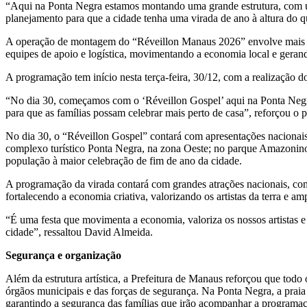
“Aqui na Ponta Negra estamos montando uma grande estrutura, com um
planejamento para que a cidade tenha uma virada de ano à altura do
A operação de montagem do “Réveillon Manaus 2026” envolve mais de mi
equipes de apoio e logística, movimentando a economia local e gerand
A programação tem início nesta terça-feira, 30/12, com a realização 
“No dia 30, começamos com o ‘Réveillon Gospel’ aqui na Ponta Negra,
para que as famílias possam celebrar mais perto de casa”, reforçou o p
No dia 30, o “Réveillon Gospel” contará com apresentações nacionais 
complexo turístico Ponta Negra, na zona Oeste; no parque Amazonino
população à maior celebração de fim de ano da cidade.
A programação da virada contará com grandes atrações nacionais, como
fortalecendo a economia criativa, valorizando os artistas da terra e am
“É uma festa que movimenta a economia, valoriza os nossos artistas e
cidade”, ressaltou David Almeida.
Segurança e organização
Além da estrutura artística, a Prefeitura de Manaus reforçou que tod
órgãos municipais e das forças de segurança. Na Ponta Negra, a praia 
garantindo a segurança das famílias que irão acompanhar a programaç