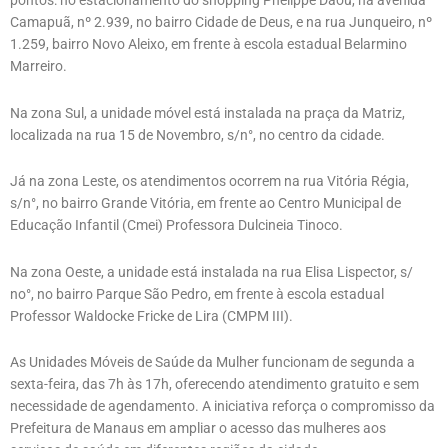
pontos: no estacionamento do shopping Phelippe Daou, na avenida
Camapuã, nº 2.939, no bairro Cidade de Deus, e na rua Junqueiro, nº
1.259, bairro Novo Aleixo, em frente à escola estadual Belarmino
Marreiro.
Na zona Sul, a unidade móvel está instalada na praça da Matriz,
localizada na rua 15 de Novembro, s/n°, no centro da cidade.
Já na zona Leste, os atendimentos ocorrem na rua Vitória Régia,
s/n°, no bairro Grande Vitória, em frente ao Centro Municipal de
Educação Infantil (Cmei) Professora Dulcineia Tinoco.
Na zona Oeste, a unidade está instalada na rua Elisa Lispector, s/
no°, no bairro Parque São Pedro, em frente à escola estadual
Professor Waldocke Fricke de Lira (CMPM III).
As Unidades Móveis de Saúde da Mulher funcionam de segunda a
sexta-feira, das 7h às 17h, oferecendo atendimento gratuito e sem
necessidade de agendamento. A iniciativa reforça o compromisso da
Prefeitura de Manaus em ampliar o acesso das mulheres aos