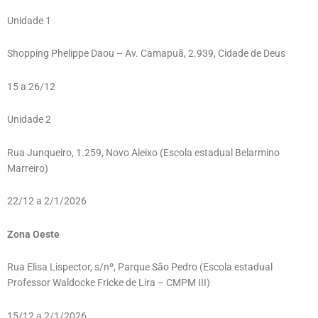
Unidade 1
Shopping Phelippe Daou – Av. Camapuã, 2.939, Cidade de Deus
15 a 26/12
Unidade 2
Rua Junqueiro, 1.259, Novo Aleixo (Escola estadual Belarmino
Marreiro)
22/12 a 2/1/2026
Zona Oeste
Rua Elisa Lispector, s/nº, Parque São Pedro (Escola estadual
Professor Waldocke Fricke de Lira – CMPM III)
15/12 a 2/1/2026