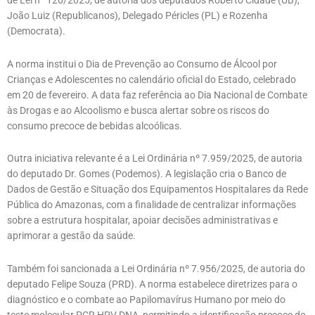
de Lei nº 120/2025, de autoria dos deputados Roberto Cidade (UB),
João Luiz (Republicanos), Delegado Péricles (PL) e Rozenha
(Democrata).
A norma institui o Dia de Prevenção ao Consumo de Álcool por
Crianças e Adolescentes no calendário oficial do Estado, celebrado
em 20 de fevereiro. A data faz referência ao Dia Nacional de Combate
às Drogas e ao Alcoolismo e busca alertar sobre os riscos do
consumo precoce de bebidas alcoólicas.
Outra iniciativa relevante é a Lei Ordinária nº 7.959/2025, de autoria
do deputado Dr. Gomes (Podemos). A legislação cria o Banco de
Dados de Gestão e Situação dos Equipamentos Hospitalares da Rede
Pública do Amazonas, com a finalidade de centralizar informações
sobre a estrutura hospitalar, apoiar decisões administrativas e
aprimorar a gestão da saúde.
Também foi sancionada a Lei Ordinária nº 7.956/2025, de autoria do
deputado Felipe Souza (PRD). A norma estabelece diretrizes para o
diagnóstico e o combate ao Papilomavírus Humano por meio do
teste molecular PCR HPV DNA, permitindo a identificação precoce do