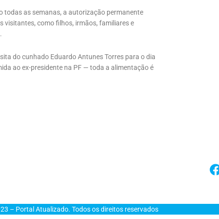
ro todas as semanas, a autorização permanente
 visitantes, como filhos, irmãos, familiares e
.
visita do cunhado Eduardo Antunes Torres para o dia
omida ao ex-presidente na PF — toda a alimentação é
23 – Portal Atualizado. Todos os direitos reservados