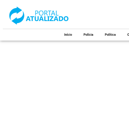
Início
Polícia
Política
C