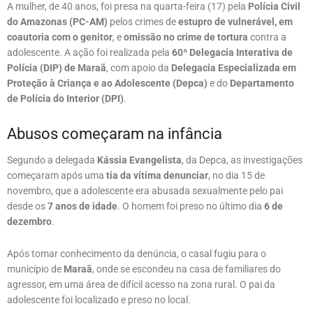
A mulher, de 40 anos, foi presa na quarta-feira (17) pela
Polícia Civil
do Amazonas (PC-AM)
pelos crimes de
estupro de vulnerável, em
coautoria com o genitor
, e
omissão no crime de tortura
contra a
adolescente. A ação foi realizada pela
60ª Delegacia Interativa de
Polícia (DIP) de Maraã
, com apoio da
Delegacia Especializada em
Proteção à Criança e ao Adolescente (Depca)
e do
Departamento
de Polícia do Interior (DPI)
.
Abusos começaram na infância
Segundo a delegada
Kássia Evangelista
, da Depca, as investigações
começaram após uma
tia da vítima denunciar
, no dia 15 de
novembro, que a adolescente era abusada sexualmente pelo pai
desde os
7 anos de idade
. O homem foi preso no último dia
6 de
dezembro
.
Após tomar conhecimento da denúncia, o casal fugiu para o
município de
Maraã
, onde se escondeu na casa de familiares do
agressor, em uma área de difícil acesso na zona rural. O pai da
adolescente foi localizado e preso no local.