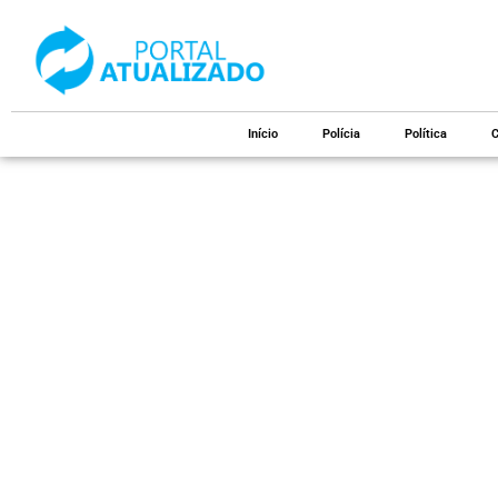
Início
Polícia
Política
C