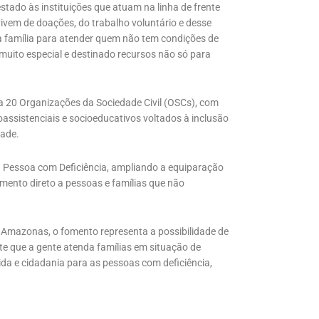
tado às instituições que atuam na linha de frente
vivem de doações, do trabalho voluntário e desse
 família para atender quem não tem condições de
uito especial e destinado recursos não só para
a 20 Organizações da Sociedade Civil (OSCs), com
ioassistenciais e socioeducativos voltados à inclusão
dade.
à Pessoa com Deficiência, ampliando a equiparação
mento direto a pessoas e famílias que não
 Amazonas, o fomento representa a possibilidade de
te que a gente atenda famílias em situação de
vida e cidadania para as pessoas com deficiência,