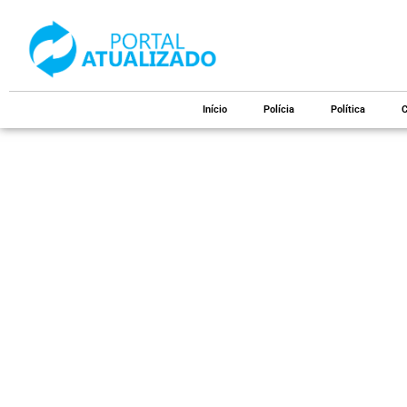
Início
Polícia
Política
C