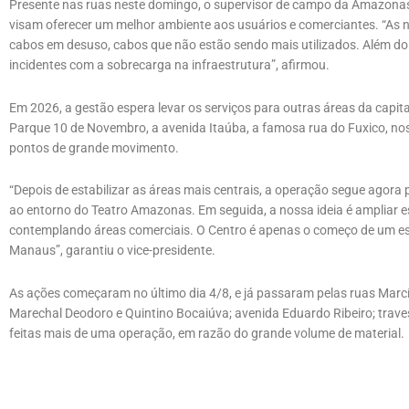
Presente nas ruas neste domingo, o supervisor de campo da Amazonas 
visam oferecer um melhor ambiente aos usuários e comerciantes. “As n
cabos em desuso, cabos que não estão sendo mais utilizados. Além do a
incidentes com a sobrecarga na infraestrutura”, afirmou.
Em 2026, a gestão espera levar os serviços para outras áreas da capit
Parque 10 de Novembro, a avenida Itaúba, a famosa rua do Fuxico, nos 
pontos de grande movimento.
“Depois de estabilizar as áreas mais centrais, a operação segue agora
ao entorno do Teatro Amazonas. Em seguida, a nossa ideia é ampliar es
contemplando áreas comerciais. O Centro é apenas o começo de um es
Manaus”, garantiu o vice-presidente.
As ações começaram no último dia 4/8, e já passaram pelas ruas Marcíl
Marechal Deodoro e Quintino Bocaiúva; avenida Eduardo Ribeiro; trav
feitas mais de uma operação, em razão do grande volume de material.