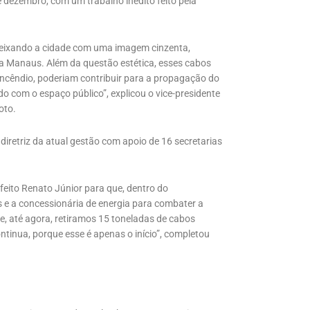
 dezembro, com um trabalho inédito feito pela
deixando a cidade com uma imagem cinzenta,
 Manaus. Além da questão estética, esses cabos
incêndio, poderiam contribuir para a propagação do
o com o espaço público”, explicou o vice-presidente
oto.
iretriz da atual gestão com apoio de 16 secretarias
eito Renato Júnior para que, dentro do
e a concessionária de energia para combater a
, até agora, retiramos 15 toneladas de cabos
tinua, porque esse é apenas o início”, completou