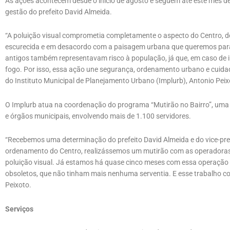
As ações acontecem desde o início de agosto e seguem até este mês de
gestão do prefeito David Almeida.
“A poluição visual comprometia completamente o aspecto do Centro, 
escurecida e em desacordo com a paisagem urbana que queremos para
antigos também representavam risco à população, já que, em caso de 
fogo. Por isso, essa ação une segurança, ordenamento urbano e cuidad
do Instituto Municipal de Planejamento Urbano (Implurb), Antonio Peix
O Implurb atua na coordenação do programa “Mutirão no Bairro”, uma d
e órgãos municipais, envolvendo mais de 1.100 servidores.
“Recebemos uma determinação do prefeito David Almeida e do vice-pref
ordenamento do Centro, realizássemos um mutirão com as operadoras 
poluição visual. Já estamos há quase cinco meses com essa operação e
obsoletos, que não tinham mais nenhuma serventia. E esse trabalho con
Peixoto.
Serviços