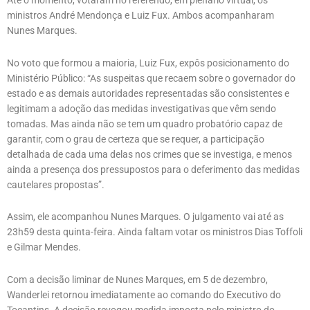
Até o momento, votaram no referendo, em plenário virtual, os
ministros André Mendonça e Luiz Fux. Ambos acompanharam
Nunes Marques.
No voto que formou a maioria, Luiz Fux, expôs posicionamento do
Ministério Público: “As suspeitas que recaem sobre o governador do
estado e as demais autoridades representadas são consistentes e
legitimam a adoção das medidas investigativas que vêm sendo
tomadas. Mas ainda não se tem um quadro probatório capaz de
garantir, com o grau de certeza que se requer, a participação
detalhada de cada uma delas nos crimes que se investiga, e menos
ainda a presença dos pressupostos para o deferimento das medidas
cautelares propostas”.
Assim, ele acompanhou Nunes Marques. O julgamento vai até as
23h59 desta quinta-feira. Ainda faltam votar os ministros Dias Toffoli
e Gilmar Mendes.
Com a decisão liminar de Nunes Marques, em 5 de dezembro,
Wanderlei retornou imediatamente ao comando do Executivo do
Tocantins. A decisão revogou medida imposta pelo ministro do