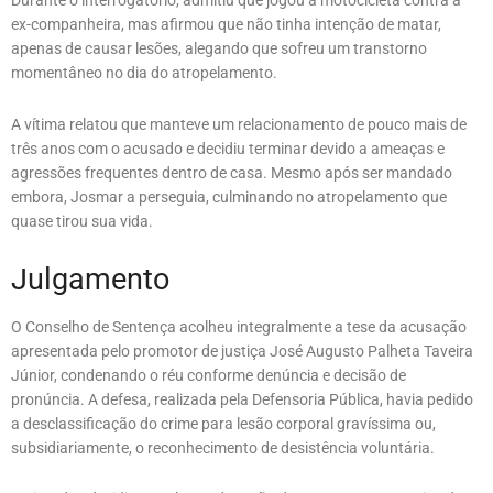
Durante o interrogatório, admitiu que jogou a motocicleta contra a
ex-companheira, mas afirmou que não tinha intenção de matar,
apenas de causar lesões, alegando que sofreu um transtorno
momentâneo no dia do atropelamento.
A vítima relatou que manteve um relacionamento de pouco mais de
três anos com o acusado e decidiu terminar devido a ameaças e
agressões frequentes dentro de casa. Mesmo após ser mandado
embora, Josmar a perseguia, culminando no atropelamento que
quase tirou sua vida.
Julgamento
O Conselho de Sentença acolheu integralmente a tese da acusação
apresentada pelo promotor de justiça José Augusto Palheta Taveira
Júnior, condenando o réu conforme denúncia e decisão de
pronúncia. A defesa, realizada pela Defensoria Pública, havia pedido
a desclassificação do crime para lesão corporal gravíssima ou,
subsidiariamente, o reconhecimento de desistência voluntária.