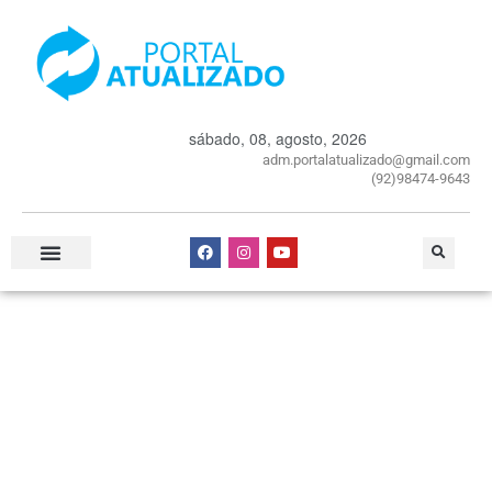
sábado, 08, agosto, 2026
adm.portalatualizado@gmail.com
(92)98474-9643
Especial Publicitário