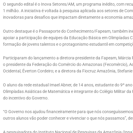
O segundo edital é o Inova Setores/AM, um programa inédito, com recu
1 milhão. A iniciativa é voltada à pesquisa aplicada aos setores de Co
inovadoras para desafios que impactam diretamente a economia ama
Outro destaque é o Passaporte do Conhecimento/Fapeam, também inéd
apoiar a participação de equipes da Educação Básica em Olimpíadas Ci
formação de jovens talentos e o protagonismo estudantil em competiçõe
Participaram do lançamento a diretora-presidente da Fapeam, Márcia P
o presidente da Federação do Comércio do Amazonas (Fecomércio), A
Ocidental, Éverton Cordeiro; e a diretora da Fiocruz Amazônia, Stefanie
O aluno da rede estadual Imael Abner, de 14 anos, estudante do 9º an
Olimpíadas Asiáticas de Matemática e integrante do Colégio Militar da Po
do incentivo do Governo.
“O Governo nos ajudou financeiramente para que nós conseguíssemos i
outros alunos vão poder conhecer e vivenciar o que nós passamos”, de
A pesquisadora do Instituto Nacional de Pesquisas da Amazônia (Inpa