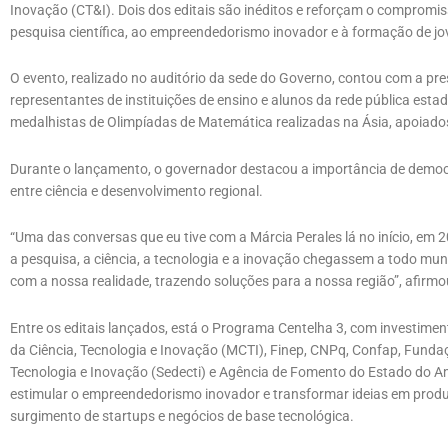
Inovação (CT&I). Dois dos editais são inéditos e reforçam o comprom
pesquisa científica, ao empreendedorismo inovador e à formação de jo
O evento, realizado no auditório da sede do Governo, contou com a pr
representantes de instituições de ensino e alunos da rede pública esta
medalhistas de Olimpíadas de Matemática realizadas na Ásia, apoiad
Durante o lançamento, o governador destacou a importância de democra
entre ciência e desenvolvimento regional.
“Uma das conversas que eu tive com a Márcia Perales lá no início, em 
a pesquisa, a ciência, a tecnologia e a inovação chegassem a todo m
com a nossa realidade, trazendo soluções para a nossa região”, afirmo
Entre os editais lançados, está o Programa Centelha 3, com investimen
da Ciência, Tecnologia e Inovação (MCTI), Finep, CNPq, Confap, Fundaç
Tecnologia e Inovação (Sedecti) e Agência de Fomento do Estado do
estimular o empreendedorismo inovador e transformar ideias em produ
surgimento de startups e negócios de base tecnológica.