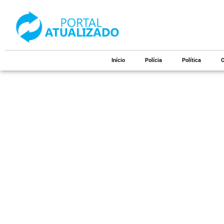
Início
Polícia
Política
C