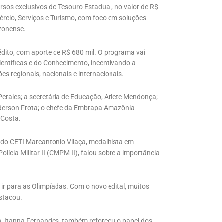
rsos exclusivos do Tesouro Estadual, no valor de R$
mércio, Serviços e Turismo, com foco em soluções
zonense.
ito, com aporte de R$ 680 mil. O programa vai
entíficas e do Conhecimento, incentivando a
s regionais, nacionais e internacionais.
erales; a secretária de Educação, Arlete Mendonça;
derson Frota; o chefe da Embrapa Amazônia
 Costa.
o do CETI Marcantonio Vilaça, medalhista em
lícia Militar II (CMPM II), falou sobre a importância
r para as Olimpíadas. Com o novo edital, muitos
stacou.
), Itanna Fernandes, também reforçou o papel dos