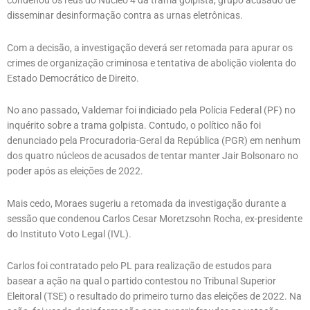
condenou os réus do Núcleo 4 da trama golpista, grupo acusado de
disseminar desinformação contra as urnas eletrônicas.
Com a decisão, a investigação deverá ser retomada para apurar os
crimes de organização criminosa e tentativa de abolição violenta do
Estado Democrático de Direito.
No ano passado, Valdemar foi indiciado pela Polícia Federal (PF) no
inquérito sobre a trama golpista. Contudo, o político não foi
denunciado pela Procuradoria-Geral da República (PGR) em nenhum
dos quatro núcleos de acusados de tentar manter Jair Bolsonaro no
poder após as eleições de 2022.
Mais cedo, Moraes sugeriu a retomada da investigação durante a
sessão que condenou Carlos Cesar Moretzsohn Rocha, ex-presidente
do Instituto Voto Legal (IVL).
Carlos foi contratado pelo PL para realização de estudos para
basear a ação na qual o partido contestou no Tribunal Superior
Eleitoral (TSE) o resultado do primeiro turno das eleições de 2022. Na