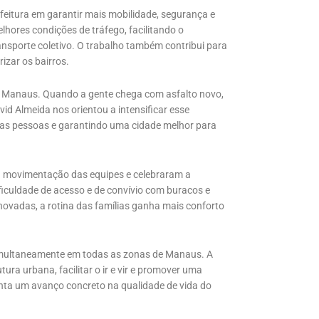
eitura em garantir mais mobilidade, segurança e
hores condições de tráfego, facilitando o
ansporte coletivo. O trabalho também contribui para
izar os bairros.
do Manaus. Quando a gente chega com asfalto novo,
id Almeida nos orientou a intensificar esse
 das pessoas e garantindo uma cidade melhor para
 movimentação das equipes e celebraram a
ificuldade de acesso e de convívio com buracos e
novadas, a rotina das famílias ganha mais conforto
simultaneamente em todas as zonas de Manaus. A
ura urbana, facilitar o ir e vir e promover uma
enta um avanço concreto na qualidade de vida do