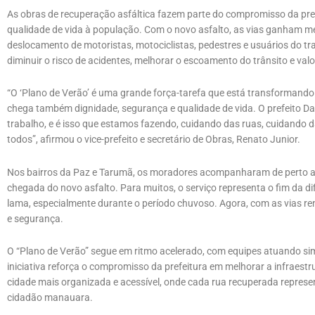
As obras de recuperação asfáltica fazem parte do compromisso da pref
qualidade de vida à população. Com o novo asfalto, as vias ganham mel
deslocamento de motoristas, motociclistas, pedestres e usuários do tr
diminuir o risco de acidentes, melhorar o escoamento do trânsito e valor
“O ‘Plano de Verão’ é uma grande força-tarefa que está transforman
chega também dignidade, segurança e qualidade de vida. O prefeito Dav
trabalho, e é isso que estamos fazendo, cuidando das ruas, cuidando
todos”, afirmou o vice-prefeito e secretário de Obras, Renato Junior.
Nos bairros da Paz e Tarumã, os moradores acompanharam de perto a
chegada do novo asfalto. Para muitos, o serviço representa o fim da d
lama, especialmente durante o período chuvoso. Agora, com as vias re
e segurança.
O “Plano de Verão” segue em ritmo acelerado, com equipes atuando 
iniciativa reforça o compromisso da prefeitura em melhorar a infraestrut
cidade mais organizada e acessível, onde cada rua recuperada repres
cidadão manauara.