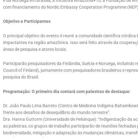
e da Noruega em Brasília, a Iniciativa Amazônia+10, a Fundação de Am
com financiamento do Nordic Embassy Cooperation Programme (NEP)
Objetivo e Participantes
O principal objetivo do evento é reunir a comunidade científica nórdica
impactantes na região amazônica. Isso será feito através da cooperaçã
áreas de pesquisa e atores locais.
Participarão pesquisadores da Finlândia, Suécia e Noruega, incluindo
Council of Finland), juntamente com pesquisadores brasileiros e repre
pesquisa do Brasil.
Programação: O primeiro dia contará com palestras de destaque:
Dr. João Paulo Lima Barreto (Centro de Medicina Indígena Bahserikow
frente aos desafios de desequilíbrio do mundo terrestre”.
Dra. Hanna Guttorm (Universidade de Helsinque): “Indigenização da ac
as palestras, os grupos de trabalho participarão de reuniões fechadas
biodiversidade, mitigação e adaptação às mudanças climáticas, trans