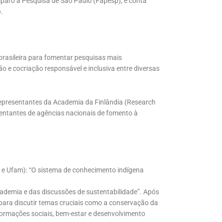
paro à Pesquisa de São Paulo (Fapesp), e conta
.
-brasileira para fomentar pesquisas mais
o e cocriação responsável e inclusiva entre diversas
 representantes da Academia da Finlândia (Research
sentantes de agências nacionais de fomento à
i e Ufam): “O sistema de conhecimento indígena
ademia e das discussões de sustentabilidade”. Após
 para discutir temas cruciais como a conservação da
formações sociais, bem-estar e desenvolvimento