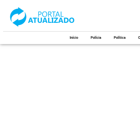
Início
Polícia
Política
C