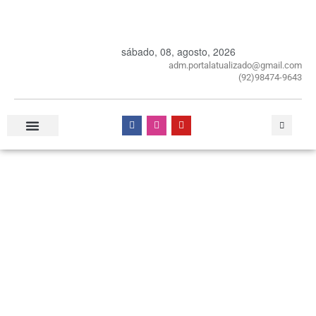
sábado, 08, agosto, 2026
adm.portalatualizado@gmail.com
(92)98474-9643
Especial Publicitário