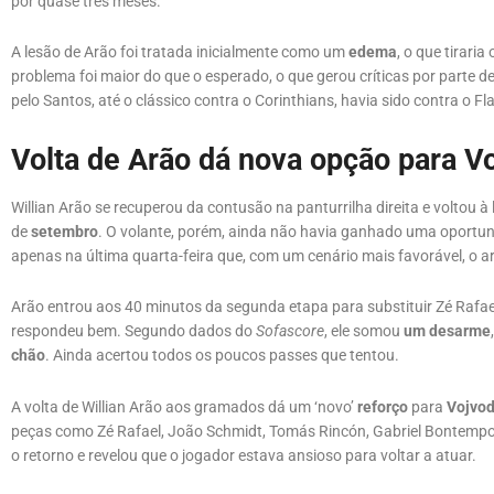
por quase três meses.
A lesão de Arão foi tratada inicialmente como um
edema
, o que tirari
problema foi maior do que o esperado, o que gerou críticas por parte d
pelo Santos, até o clássico contra o Corinthians, havia sido contra o Fl
Volta de Arão dá nova opção para V
Willian Arão se recuperou da contusão na panturrilha direita e voltou à 
de
setembro
. O volante, porém, ainda não havia ganhado uma oportun
apenas na última quarta-feira que, com um cenário mais favorável, o 
Arão entrou aos 40 minutos da segunda etapa para substituir Zé Rafae
respondeu bem. Segundo dados do
Sofascore
, ele somou
um desarme
chão
. Ainda acertou todos os poucos passes que tentou.
A volta de Willian Arão aos gramados dá um ‘novo’
reforço
para
Vojvo
peças como Zé Rafael, João Schmidt, Tomás Rincón, Gabriel Bontempo,
o retorno e revelou que o jogador estava ansioso para voltar a atuar.