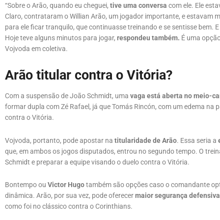
“Sobre o Arão, quando eu cheguei,
tive uma conversa
com ele. Ele esta
Claro, contrataram o Willian Arão, um jogador importante, e estavam mu
para ele ficar tranquilo, que continuasse treinando e se sentisse bem.
Hoje teve alguns minutos para jogar,
respondeu também.
É uma opção 
Vojvoda em coletiva.
Arão titular contra o Vitória?
Com a suspensão de João Schmidt, uma
vaga está aberta no meio-c
formar dupla com Zé Rafael, já que Tomás Rincón, com um edema na pan
contra o Vitória.
Vojvoda, portanto, pode apostar na
titularidade de Arão
. Essa seria a
que, em ambos os jogos disputados, entrou no segundo tempo. O treinad
Schmidt e preparar a equipe visando o duelo contra o Vitória.
Bontempo ou
Victor Hugo
também são opções caso o comandante opte
dinâmica. Arão, por sua vez, pode oferecer
maior segurança defensiva
como foi no clássico contra o Corinthians.