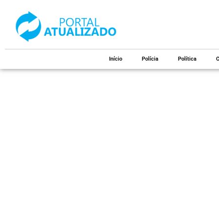
Início
Polícia
Política
C