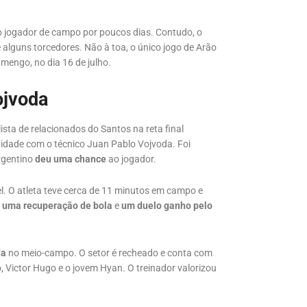
a o jogador de campo por poucos dias. Contudo, o
e alguns torcedores. Não à toa, o único jogo de Arão
amengo, no dia 16 de julho.
ojvoda
lista de relacionados do Santos na reta final
idade com o técnico Juan Pablo Vojvoda. Foi
argentino
deu uma chance
ao jogador.
l. O atleta teve cerca de 11 minutos em campo e
,
uma recuperação de bola
e
um duelo ganho pelo
da
no meio-campo. O setor é recheado e conta com
 Victor Hugo e o jovem Hyan. O treinador valorizou