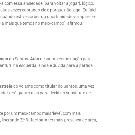
va com essa ansiedade [para voltar a jogar], lógico.
itas vezes cobrando ele e porque não joga. Eu falei
 E quando estivesse bem, a oportunidade vai aparecer.
a mais que temos no meio-campo”, afirmou
ampo
do Santos.
Arão
desponta como opção para
turrilha esquerda, ainda é dúvida para a partida
estreia
do volante como
titular
do Santos, uma vez
or terá quatro dias para decidir o substituto de
 por um meio-campo mais ‘leve’, com mais
, liberando Zé Rafael para ter mais presença de área,