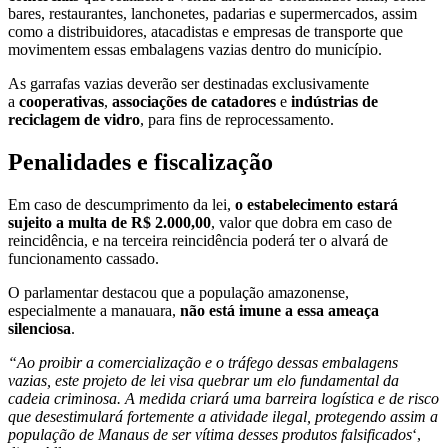
bares, restaurantes, lanchonetes, padarias e supermercados, assim
como a distribuidores, atacadistas e empresas de transporte que
movimentem essas embalagens vazias dentro do município.
As garrafas vazias deverão ser destinadas exclusivamente
a
cooperativas
,
associações de catadores
e
indústrias de
reciclagem de vidro
, para fins de reprocessamento.
Penalidades e fiscalização
Em caso de descumprimento da lei,
o estabelecimento estará
sujeito a multa de R$ 2.000,00
, valor que dobra em caso de
reincidência, e na terceira reincidência poderá ter o alvará de
funcionamento cassado.
O parlamentar destacou que a população amazonense,
especialmente a manauara,
não está imune a essa ameaça
silenciosa
.
“Ao proibir a comercialização e o tráfego dessas embalagens
vazias, este projeto de lei visa quebrar um elo fundamental da
cadeia criminosa. A medida criará uma barreira logística e de risco
que desestimulará fortemente a atividade ilegal, protegendo assim a
população de Manaus de ser vítima desses produtos falsificados
‘,