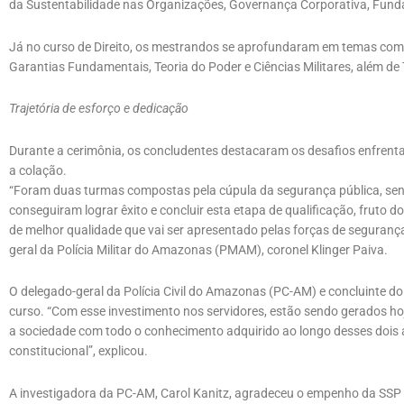
da Sustentabilidade nas Organizações, Governança Corporativa, Fund
Já no curso de Direito, os mestrandos se aprofundaram em temas como 
Garantias Fundamentais, Teoria do Poder e Ciências Militares, além de 
Trajetória de esforço e dedicação
Durante a cerimônia, os concludentes destacaram os desafios enfrent
a colação.
“Foram duas turmas compostas pela cúpula da segurança pública, sendo 
conseguiram lograr êxito e concluir esta etapa de qualificação, fruto d
de melhor qualidade que vai ser apresentado pelas forças de seguranç
geral da Polícia Militar do Amazonas (PMAM), coronel Klinger Paiva.
O delegado-geral da Polícia Civil do Amazonas (PC-AM) e concluinte d
curso. “Com esse investimento nos servidores, estão sendo gerados ho
a sociedade com todo o conhecimento adquirido ao longo desses dois 
constitucional”, explicou.
A investigadora da PC-AM, Carol Kanitz, agradeceu o empenho da SSP 