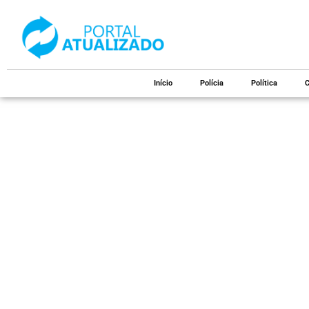
Início
Polícia
Política
C