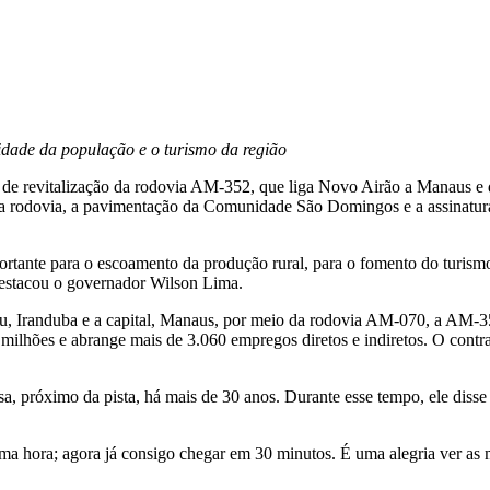
idade da população e o turismo da região
ra de revitalização da rodovia AM-352, que liga Novo Airão a Manaus e
 rodovia, a pavimentação da Comunidade São Domingos e a assinatura de
rtante para o escoamento da produção rural, para o fomento do turismo e
 destacou o governador Wilson Lima.
ru, Iranduba e a capital, Manaus, por meio da rodovia AM-070, a AM-
 milhões e abrange mais de 3.060 empregos diretos e indiretos. O contr
 próximo da pista, há mais de 30 anos. Durante esse tempo, ele disse q
a hora; agora já consigo chegar em 30 minutos. É uma alegria ver as 