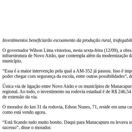
Investimentos beneficiarão escoamento da produção rural, trafegabil
O governador Wilson Lima vistoriou, nesta sexta-feira (12/09), a ob
infraestrutura de Novo Airão, que contempla além da modernização da
município.
“Essa é a maior intervenção pela qual a AM-352 já passou. Isso é impo
poder chegar com segurança da escola, entre outras possibilidades”,
Única via de ligação entre Novo Airão e os municípios de Manacapu
regional. Ao todo, o investimento na rodovia estadual é de R$ 246,54
de extensão da via.
O morador do km 31 da rodovia, Edson Nunes, 71, reside em uma casa,
como está vendo agora.
“Está ficando tudo muito bonito. Daqui para Manacapuru eu levava um
sucesso”, disse o morador.