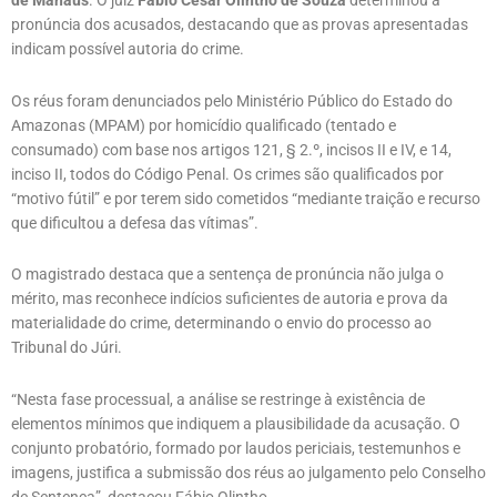
de Manaus
. O juiz
Fábio César Olintho de Souza
determinou a
pronúncia dos acusados, destacando que as provas apresentadas
indicam possível autoria do crime.
Os réus foram denunciados pelo Ministério Público do Estado do
Amazonas (MPAM) por homicídio qualificado (tentado e
consumado) com base nos artigos 121, § 2.º, incisos II e IV, e 14,
inciso II, todos do Código Penal. Os crimes são qualificados por
“motivo fútil” e por terem sido cometidos “mediante traição e recurso
que dificultou a defesa das vítimas”.
O magistrado destaca que a sentença de pronúncia não julga o
mérito, mas reconhece indícios suficientes de autoria e prova da
materialidade do crime, determinando o envio do processo ao
Tribunal do Júri.
“Nesta fase processual, a análise se restringe à existência de
elementos mínimos que indiquem a plausibilidade da acusação. O
conjunto probatório, formado por laudos periciais, testemunhos e
imagens, justifica a submissão dos réus ao julgamento pelo Conselho
de Sentença”, destacou Fábio Olintho.