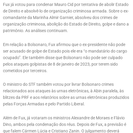
Fux já votou para condenar Mauro Cid por tentativa de abolir Estado
de Direito e absolvê-lo de organização criminosa armada. Sobre o ex-
comandante da Marinha Almir Garnier, absolveu dos crimes de
organização criminosa, abolição do Estado de Direito, golpe e dano a
patrimônio. As análises continuam.
Em relação a Bolsonaro, Fux afirmou que o ex-presidente não pode
ser acusado de golpe de Estado pois ele era “o mandatário do cargo
ocupado”. Ele também disse que Bolsonaro não pode ser culpado
pelos ataques golpistas de 8 de janeiro de 2023, por terem sido
cometidos por terceiros.
O ministro do STF também votou por livrar Bolsonaro crimes
relacionados aos ataques às urnas eletrônicas, à Abin paralela, às
blitzes da PRF e aos relatórios sobre as urnas eletrônicas produzidos
pelas Forças Armadas e pelo Partido Liberal.
Além de Fux, já votaram os ministros Alexandre de Moraes e Flávio
Dino, ambos pela condenação dos réus. Depois de Fux, a previsão é
que falem Cármen Lúcia e Cristiano Zanin. O julgamento deverá